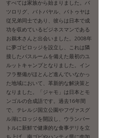
すべては家族から始まりました。バ
ツロリグ、バトバヤル、バトゥヤは
従兄弟同士であり、彼らは日本で成
功を収めているビジネスマンである
お鵜木さんと出会いました。2008年
に夢ゴビロッジを設立し、これは隣
接したバスルームを備えた最初のユ
ルットキャンプとなりました。イン
フラ整備がほとんど進んでいなかっ
た地域において、革新的な解決策と
なりました。「ジャモ」は日本とモ
ンゴルの合成語です。過去16年間
で、テレルジ国立公園やフヴァスグ
ル湖にロッジを開設し、ウランバー
トルに新鮮で健康的な食事デリを立
ち上げ、南ゴビやハンティ県に肉加