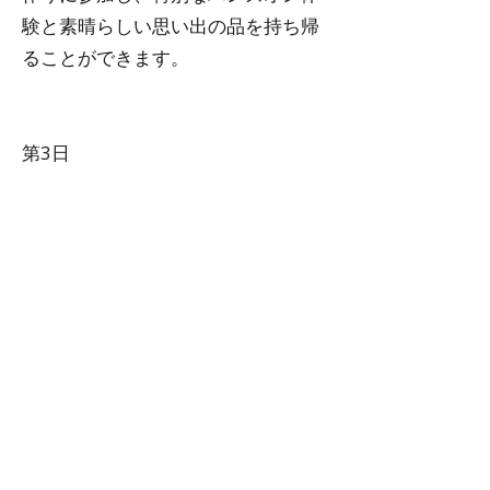
験と素晴らしい思い出の品を持ち帰
ることができます。
第3日
ファルコンショーと新年パーティー
午前中には、パノラマビューの絶景
ポイントに位置するアリャパラ瞑想
センターへのオプションのハイキン
グをお楽しみください。昼食前に
は、モンゴルの鷹匠が鷹やサケルフ
ェンを用いた伝統的な狩猟を披露
し、代々伝えられてきた貴重で魅力
的な技術を間近でご覧いただけま
す。