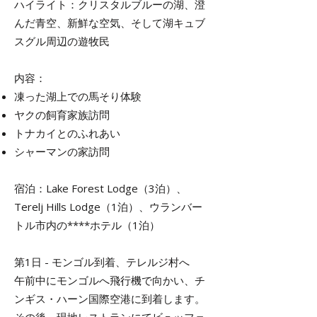
ハイライト：クリスタルブルーの湖、澄
んだ青空、新鮮な空気、そして湖キュブ
スグル周辺の遊牧民
内容：
凍った湖上での馬そり体験
ヤクの飼育家族訪問
トナカイとのふれあい
シャーマンの家訪問
宿泊：Lake Forest Lodge（3泊）、
Terelj Hills Lodge（1泊）、ウランバー
トル市内の****ホテル（1泊）
第1日 - モンゴル到着、テレルジ村へ
午前中にモンゴルへ飛行機で向かい、チ
ンギス・ハーン国際空港に到着します。