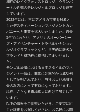
湖畔のレイクフォレストロッジ、ウランバ
ートル近郊のテレルジヒルズロッジを運営
しています。
2022年には、主にアメリカ市場を対象と
したデスティネーションマネジメントカン
パニーへと事業を拡大いたしました。過去
5年間にわたり、アメリカのオーバーシー
ズ・アドベンチャー・トラベルやナショナ
ルジオグラフィックなど、世界的に著名な
ブランドと成功裡に提携してまいりまし
た。
モンゴル経済における日本スタイルのマネ
ジメント手法は、非常に効率的かつ成功例
として証明されており、当社および地域社
会の双方にとって有益になっております。
現在、さらなる市場拡大に向けて努力して
います。
以下の情報をご参照いただき、ご要望に応
じた詳細をお探しください。お気軽にお問