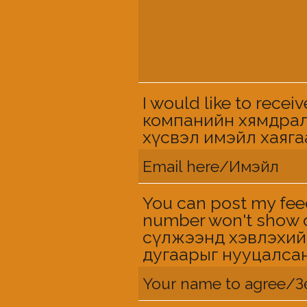
I would like to rec
компанийн хямдрал
хүсвэл имэйл хаяга
You can post my fee
number won't show 
сүлжээнд хэвлэхий
дугаарыг нууцалса