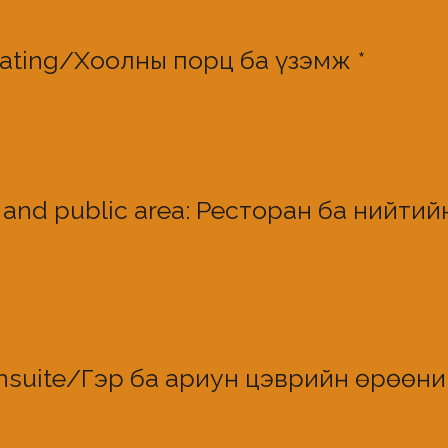
i
r
R
plating/Хоолны порц ба үзэмж
*
e
e
d
q
u
i
r
e
t and public area: Ресторан ба нийти
d
ensuite/Гэр ба ариун цэврийн өрөөн