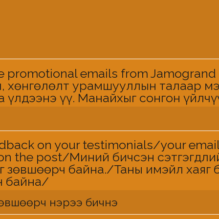
eive promotional emails from Jamogra
, хөнгөлөлт урамшууллын талаар мэ
а үлдээнэ үү. Манайхыг сонгон үйлч
dback on your testimonials/your emai
on the post/Миний бичсэн сэтгэгдли
г зөвшөөрч байна./Таны имэйл хаяг 
н байна/