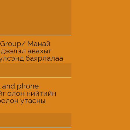
nd Group/ Манай
дээлэл авахыг
үүлсэнд баярлалаа
l and phone
йг олон нийтийн
болон утасны