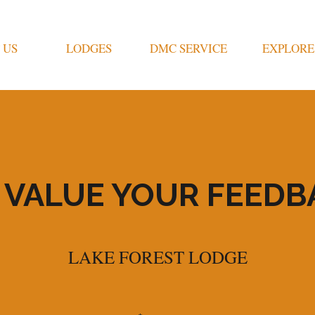
 US
LODGES
DMC SERVICE
EXPLORE
 VALUE YOUR FEEDB
LAKE FOREST LODGE