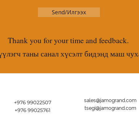
Send/Илгээх
Thank you for your time and feedback.
үлэгч таны санал хүсэлт бидэнд маш чух
sales@jamogrand.com
+976 99022507
tsegi@jamogrand.com
+976 99025761