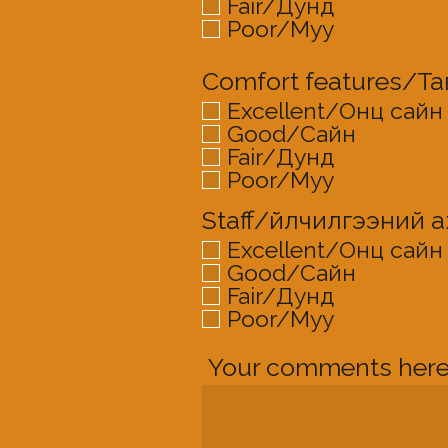
Fair/Дунд
Poor/Муу
Comfort features/Та
Excellent/Онц сайн
Good/Сайн
Fair/Дунд
Poor/Муу
Staff/Үйлчилгээний 
Excellent/Онц сайн
Good/Сайн
Fair/Дунд
Poor/Муу
Your comments here