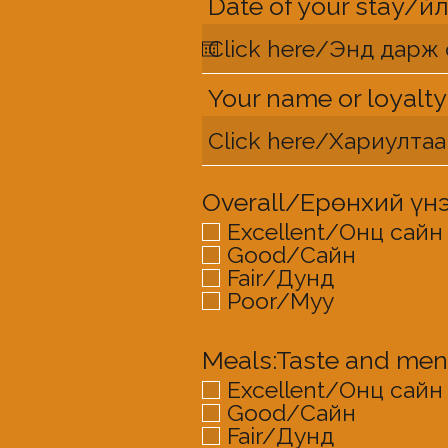
Date of your stay/Ү
Your name or loyalt
Overall/Ерөнхий үн
Excellent/Онц сайн
Good/Сайн
Fair/Дунд
Poor/Муу
Meals:Taste and me
Excellent/Онц сайн
Good/Сайн
Fair/Дунд